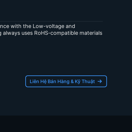
ance with the Low-voltage and
g always uses RoHS-compatible materials
Liên Hệ Bán Hàng & Kỹ Thuật