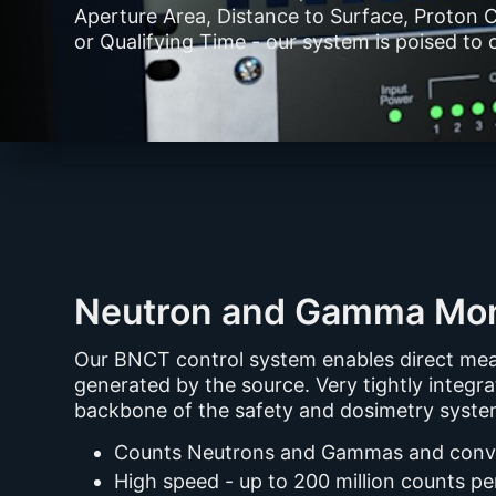
Aperture Area, Distance to Surface, Proton 
or Qualifying Time - our system is poised to 
Neutron and Gamma Mon
Our BNCT control system enables direct me
generated by the source. Very tightly integ
backbone of the safety and dosimetry syste
Counts Neutrons and Gammas and conver
High speed - up to 200 million counts pe