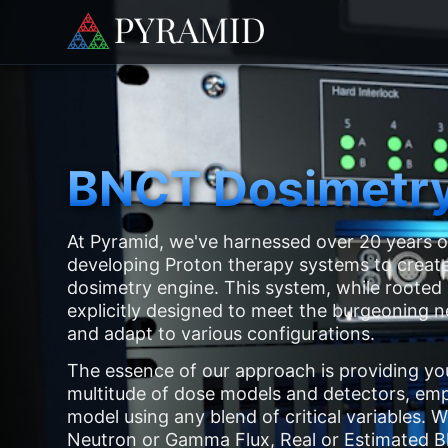
BNCT Dosimetry
At Pyramid, we've harnessed over 20 years o
developing Proton therapy systems to create
dosimetry engine. This system, while rooted i
explicitly designed to meet the burgeoning
and adapt to various configurations.
The essence of our approach is providing yo
multitude of dose models and detectors, em
model using any blend of critical variables.
Neutron or Gamma Flux, Real or Estimated B