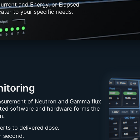
Current and Energy, or Elapsed
cater to your specific needs.
itoring
asurement of Neutron and Gamma flux
rated software and hardware forms the
m.
ts to delivered dose.
r second.