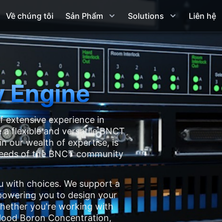
Về chúng tôi
Sản Phẩm
Solutions
Liên hệ
 Engine
f extensive experience in
 a flexible and versatile BNCT
n our wealth of expertise, is
 needs of the BNCT community
u with choices. We support a
powering you to design your
 Whether you're working with
lood Boron Concentration,