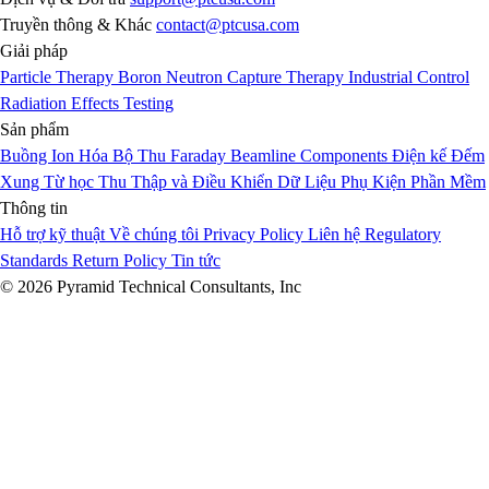
Truyền thông & Khác
contact@ptcusa.com
Giải pháp
Particle Therapy
Boron Neutron Capture Therapy
Industrial Control
Radiation Effects Testing
Sản phẩm
Buồng Ion Hóa
Bộ Thu Faraday
Beamline Components
Điện kế
Đếm
Xung
Từ học
Thu Thập và Điều Khiển Dữ Liệu
Phụ Kiện
Phần Mềm
Thông tin
Hỗ trợ kỹ thuật
Về chúng tôi
Privacy Policy
Liên hệ
Regulatory
Standards
Return Policy
Tin tức
© 2026 Pyramid Technical Consultants, Inc