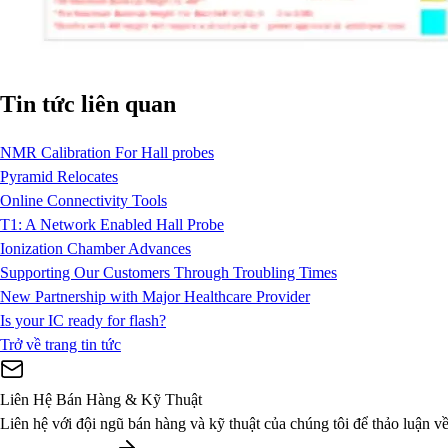
Tin tức liên quan
NMR Calibration For Hall probes
Pyramid Relocates
Online Connectivity Tools
T1: A Network Enabled Hall Probe
Ionization Chamber Advances
Supporting Our Customers Through Troubling Times
New Partnership with Major Healthcare Provider
Is your IC ready for flash?
Trở về trang tin tức
Liên Hệ Bán Hàng & Kỹ Thuật
Liên hệ với đội ngũ bán hàng và kỹ thuật của chúng tôi để thảo luận v