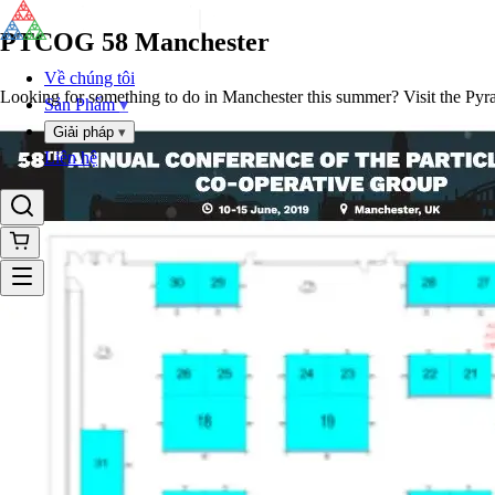
PTCOG 58 Manchester
Về chúng tôi
Looking for something to do in Manchester this summer? Visit the Pyra
Sản Phẩm
▾
Giải pháp
▾
Liên hệ