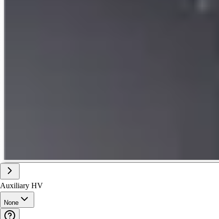
Auxiliary HV
None