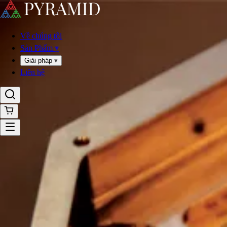
Về chúng tôi
Sản Phẩm
▾
Giải pháp
▾
Liên hệ