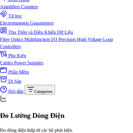
Amplifiers
Counters
Từ học
Electromagnets
Gaussmeters
Thu Thập và Điều Khiển Dữ Liệu
Fiber Optics
Multifunction I/O
Precision High Voltage
Loop
Controllers
Phụ Kiện
Cables
Power Supplies
Phần Mềm
Di Sản
Hỏi đáp
Categories
Đo Lường Dòng Điện
Đo dòng điện thấp từ các bộ phát hiện.