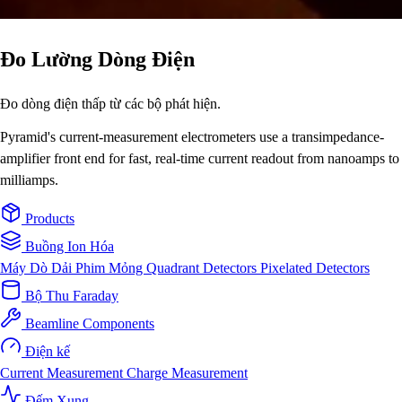
Đo Lường Dòng Điện
Đo dòng điện thấp từ các bộ phát hiện.
Pyramid's current-measurement electrometers use a transimpedance-
amplifier front end for fast, real-time current readout from nanoamps to
milliamps.
Products
Buồng Ion Hóa
Máy Dò Dải Phim Mỏng
Quadrant Detectors
Pixelated Detectors
Bộ Thu Faraday
Beamline Components
Điện kế
Current Measurement
Charge Measurement
Đếm Xung